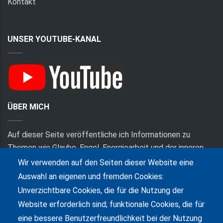
Kontakt
UNSER YOUTUBE-KANAL
ÜBER MICH
Auf dieser Seite veröffentliche ich Informationen zu
Themen wie Glaube, Engel, Energiearbeit und der inneren
Alchemie. Da ich einen Youtube Kanal betreibe, sind hier
Wir verwenden auf den Seiten dieser Website eine
auch die Videos platziert. Ich hoffe, Sie finden etwas
Auswahl an eigenen und fremden Cookies:
interessantes.
Unverzichtbare Cookies, die für die Nutzung der
Website erforderlich sind; funktionale Cookies, die für
LESEEMPFEHLUNG
eine bessere Benutzerfreundlichkeit bei der Nutzung