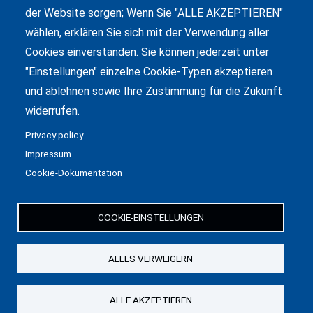
der Website sorgen; Wenn Sie "ALLE AKZEPTIEREN"
AURA SEHEN
wählen, erklären Sie sich mit der Verwendung aller
17 Okt. 20
Cookies einverstanden. Sie können jederzeit unter
"Einstellungen" einzelne Cookie-Typen akzeptieren
AUSSERKÖRPERLICHE ERFAHRUNG
und ablehnen sowie Ihre Zustimmung für die Zukunft
09 Okt. 20
widerrufen.
Privacy policy
ENERGETISCHE HAUSREINIGUNG
Impressum
29 Sep 20
Cookie-Dokumentation
COOKIE-EINSTELLUNGEN
ALLES VERWEIGERN
© Copyright 2024
ALLE AKZEPTIEREN
Folge mir auf Facebook